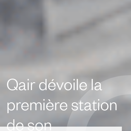
Qair dévoile la
première station
de son